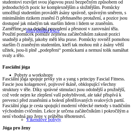
studentovi rozvíjet svou jógovou praxi bezpečným způsobem od
jednoduchých pozic ke komplexnějším a složitějším. Pomůcky
umožňují studentům provádět ásány správně, správným směrem, s
minimálním rizikem zranění či přehnaného protažení, a pozice jsou
dostupné jak mladým tak starším lidem i lidem se zraněním.
Zaměříme se na detailní provedení a přesnost v zarovnání těla.
Individuální lekce
Použití pomůcek pomůže zejména začátečníkům zakusit pozici
snadněji a plněji, jakoby měli léta praxe. Pomůcky rovněž pomohou
starším či zraněným studentům, kteří tak mohou mít z ásány větší
užitek, jsou-li plně „podepřeni“ pomůckami a nemusí tolik namáhat
svaly a tělo.
Fasciální jóga
Pobyty a workshopy
Fasciální jóga spojuje prvky yin a yang s principy Fascial Fitness.
Fascie jsou kolagenové, pojivové tkáně, obklopující všechny
struktury v těle. Díky správné stimulaci jsou odolnější a pružnější,
což vede nejen ke zlepšení vaší pohyblivosti, ale také přispívá k
prevenci před zraněními a bolestí přetěžovaných svalových partií.
Fasciální jóga je cesta spojující moderní vědecké metody s tradičním
východním cvičením. Lekce je určena začátečníkům i pokročilým a
není vhodná pro ženy v průběhu těhotenství.
Víkendové pobyty
Jóga pro ženy