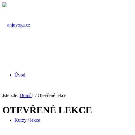
Úvod
Jste zde:
Domů
1
/
Otevřené lekce
OTEVŘENÉ LEKCE
Kurzy / lekce