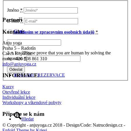
Jméno
*
Partneři
E-mail
*
Kontakt:
O nás
Souhlasím se zpracovním osobních údajů
*
Anju yoga
Praha 5 – Radotín
2 + 1 = ?
Please prove that you are human by solving the
Czech Republic
equation
*
mob: +420 608 861 310
info@anjuyoga.cz
INFORMACE:
ROZVRH / REZERVACE
Kurzy
Otevřené lekce
Individuální lekce
Workshopy a víkendové pobyty
Připojte se k nám
Hledat
© Copyright - anjuyoga.cz 2018 - Design/Code: Natrucdesign.cz -
Enfold Theme by Kriesi