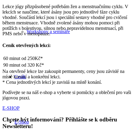
Lekce jógy přizpůsobené potřebám žen a menstruačnímu cyklu. V
lekcích se naučíme, které ásány jsou pro jednotlivé fáze cyklu
vhodné. Součástí lekcí jsou i speciální sestavy vhodné pro cvičení
během menstruace. Vhodně zvolené ásány mohou pomoci při
potížích s bolestivou, silnou nebo nepravidelnou menstruací, při
Workshopy a semináře
PMS nebo v menopauze.
Ceník otevřených lekcí:
60 minut
od 250Kč*
90 minut
od 320 Kč*
Na otevřené lekce lze zakoupit permanenty, ceny jsou závislé na
místě konání a konkrétní lekci.
Ceník
* Cena jednotlivých lekcí je zavislá na místě konání.
Podívejte se na náš e-shop a vyberte si pomůcky a oblečení pro vaši
jógovou praxi.
E-SHOP
Chcete být informováni? Přihlášte se k odběru
E-Shop
Newsletteru!