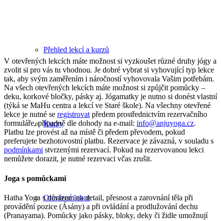
Přehled lekcí a kurzů
V otevřených lekcích máte možnost si vyzkoušet různé druhy jógy a
zvolit si pro vás tu vhodnou. Je dobré vybrat si vyhovující typ lekce
tak, aby svým zaměřením i náročností vyhovovala Vašim potřebám.
Na všech otevřených lekcích máte možnost si způjčit pomůcky –
deku, korkové bločky, pásky aj. Jógamatky je nutno si donést vlastní
(týká se MaHu centra a lekcí ve Staré škole). Na všechny otevřené
lekce je nutné se
registrovat
předem prostřednictvím rezervačního
formuláře, případně dle dohody na e-mail:
info@anjuyoga.cz
.
Kurzy
Platbu lze provést až na místě či předem převodem, pokud
preferujete bezhotovostní platbu. Rezervace je závazná, v souladu s
podmínkami
stvrzenými rezervací. Pokud na rezervovanou lekci
nemůžete dorazit, je nutné rezervaci včas zrušit.
Joga s pomůckami
Hatha Yoga s důrazem na detail, přesnost a zarovnání těla při
Otevřené lekce
provádění pozice (Ásány) a při ovládání a prodlužování dechu
(Pranayama). Pomůcky jako pásky, bloky, deky či židle umožnují